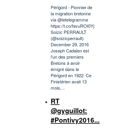
Périgord - Pionnier de
la migration bretonne
via @letelegramme
https://t.co/favuROI0Yj
Soizic PERRAULT
(@soizicperrault)
December 29, 2016
Joseph Cadalen est
l'un des premiers
Bretons à avoir
émigré dans le
Périgord en 1922. Ce
Finistérien avait 13
mois,...
RT
@gyguillot:
#Pontivy2016...