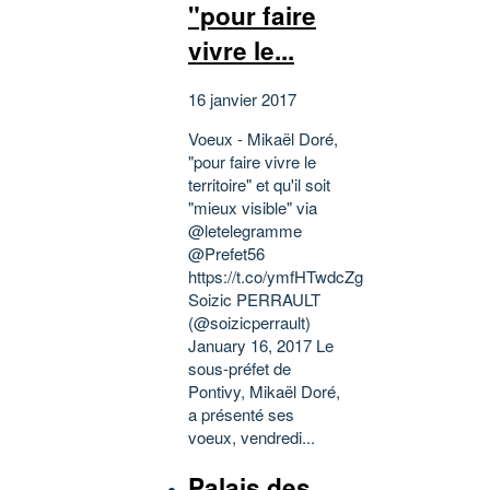
"pour faire
vivre le...
16 janvier 2017
Voeux - Mikaël Doré,
"pour faire vivre le
territoire" et qu'il soit
"mieux visible" via
@letelegramme
@Prefet56
https://t.co/ymfHTwdcZg
Soizic PERRAULT
(@soizicperrault)
January 16, 2017 Le
sous-préfet de
Pontivy, Mikaël Doré,
a présenté ses
voeux, vendredi...
Palais des