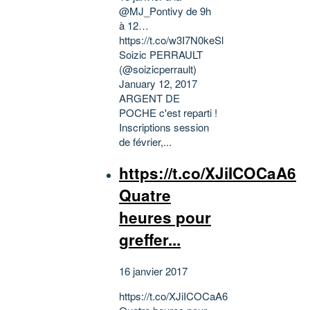
@MJ_Pontivy de 9h
à 12…
https://t.co/w3I7N0keSl
Soizic PERRAULT
(@soizicperrault)
January 12, 2017
ARGENT DE
POCHE c'est reparti !
Inscriptions session
de février,...
https://t.co/XJiICOCaA6
Quatre
heures pour
greffer...
16 janvier 2017
https://t.co/XJiICOCaA6