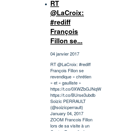
RT
@LaCroix:
#rediff
François
Fillon se...
04 janvier 2017
RT @LaCroix: #rediff
François Fillon se
revendique « chrétien
» et « gaulliste »
https://t.co/0XWZbGJNqW
https://t.co/BUrse3ubdb
Soizic PERRAULT
(@soizicperrault)
January 04, 2017
ZOOM Francois Fillon
lors de sa visite à un