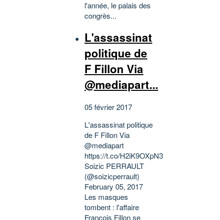
l'année, le palais des
congrès...
L'assassinat
politique de
F Fillon Via
@mediapart...
05 février 2017
L'assassinat politique
de F Fillon Via
@mediapart
https://t.co/H2iK9OXpN3
Soizic PERRAULT
(@soizicperrault)
February 05, 2017
Les masques
tombent : l'affaire
François Fillon se