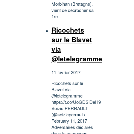
Morbihan (Bretagne),
vient de décrocher sa
1re...
Ricochets
sur le Blavet
via
@letelegramme
11 février 2017
Ricochets sur le
Blavet via
@letelegramme
https://t.co/UoGDSiDeH9
Soizic PERRAULT
(@soizicperrault)
February 11, 2017
Adversaires déclarés
dans la campagne