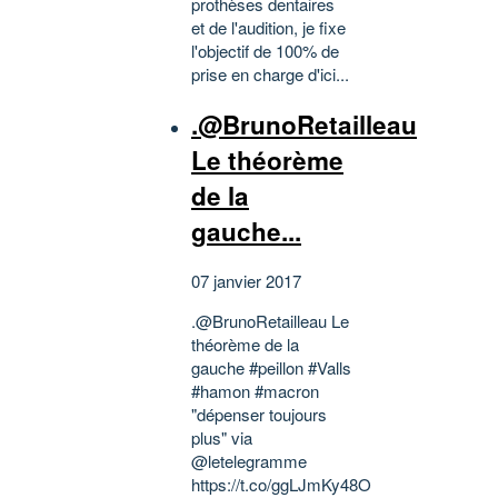
prothèses dentaires
et de l'audition, je fixe
l'objectif de 100% de
prise en charge d'ici...
.@BrunoRetailleau
Le théorème
de la
gauche...
07 janvier 2017
.@BrunoRetailleau Le
théorème de la
gauche #peillon #Valls
#hamon #macron
"dépenser toujours
plus" via
@letelegramme
https://t.co/ggLJmKy48O