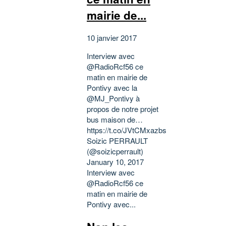
mairie de...
10 janvier 2017
Interview avec
@RadioRcf56 ce
matin en mairie de
Pontivy avec la
@MJ_Pontivy à
propos de notre projet
bus maison de…
https://t.co/JVtCMxazbs
Soizic PERRAULT
(@soizicperrault)
January 10, 2017
Interview avec
@RadioRcf56 ce
matin en mairie de
Pontivy avec...