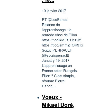
19 janvier 2017
RT @LesEchos:
Relance de
l'apprentissage : le
remède choc de Fillon
https://t.co/kMEtTUez9Y
https://t.co/smmZTOK3Tx
Soizic PERRAULT
(@soizicperrault)
January 19, 2017
L'apprentissage en
France selon François
Fillon ? C'est simple,
résume Pierre
Danon,...
Voeux -
Mikaël Doré,