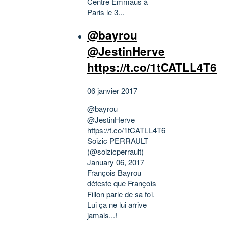
Centre Emmaüs à
Paris le 3...
@bayrou
@JestinHerve
https://t.co/1tCATLL4T6
06 janvier 2017
@bayrou
@JestinHerve
https://t.co/1tCATLL4T6
Soizic PERRAULT
(@soizicperrault)
January 06, 2017
François Bayrou
déteste que François
Fillon parle de sa foi.
Lui ça ne lui arrive
jamais...!