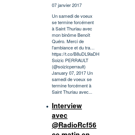
07 janvier 2017
Un samedi de voeux
se termine forcément
à Saint Thuriau avec
mon binôme Benoît
Quéro. Merci de
l'ambiance et du tra…
https://t.co/B8uDL9laDH
Soizic PERRAULT
(@soizicperrault)
January 07, 2017 Un
samedi de voeux se
termine forcément à
Saint Thuriau avec...
Interview
avec
@RadioRcf56
ce matin en