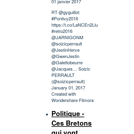
01 janvier 2017
RT @gyguillot:
#Pontivy2016
https://t.co/LaNCEn2Llu
#retro2016
@JARNIGONM
@soizicperrault
@JestinHerve
@GwenJestin
@Galettobeurre
@Jacques… Soizic
PERRAULT
(@soizicperrault)
January 01, 2017
Created with
Wondershare Filmora
Politique -
Ces Bretons
qui vont