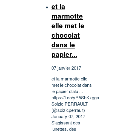
et la
marmotte
elle met le
chocolat
dans le
papier...
07 janvier 2017
et la marmotte elle
met le chocolat dans
le papier d’alu ...
https://t.co/yR5ShKxgga
Soizic PERRAULT
(@soizicperrault)
January 07, 2017
S'agissant des
lunettes, des