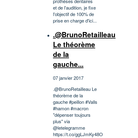
prothèses dentaires
et de l'audition, je fixe
l'objectif de 100% de
prise en charge d'ici...
.@BrunoRetailleau
Le théorème
de la
gauche...
07 janvier 2017
.@BrunoRetailleau Le
théorème de la
gauche #peillon #Valls
#hamon #macron
"dépenser toujours
plus" via
@letelegramme
https://t.co/ggLJmKy48O