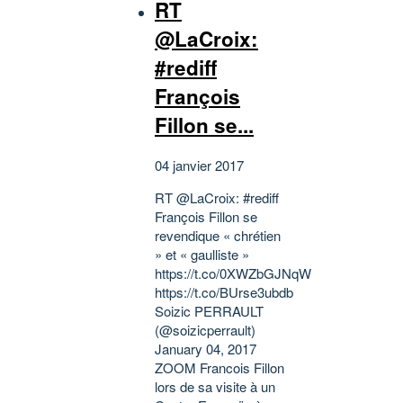
RT
@LaCroix:
#rediff
François
Fillon se...
04 janvier 2017
RT @LaCroix: #rediff
François Fillon se
revendique « chrétien
» et « gaulliste »
https://t.co/0XWZbGJNqW
https://t.co/BUrse3ubdb
Soizic PERRAULT
(@soizicperrault)
January 04, 2017
ZOOM Francois Fillon
lors de sa visite à un