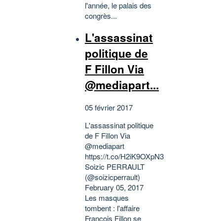
l'année, le palais des
congrès...
L'assassinat
politique de
F Fillon Via
@mediapart...
05 février 2017
L'assassinat politique
de F Fillon Via
@mediapart
https://t.co/H2iK9OXpN3
Soizic PERRAULT
(@soizicperrault)
February 05, 2017
Les masques
tombent : l'affaire
François Fillon se