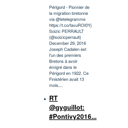
Périgord - Pionnier de
la migration bretonne
via @letelegramme
https://t.co/favuROI0Yj
Soizic PERRAULT
(@soizicperrault)
December 29, 2016
Joseph Cadalen est
l'un des premiers
Bretons à avoir
émigré dans le
Périgord en 1922. Ce
Finistérien avait 13
mois,...
RT
@gyguillot:
#Pontivy2016...