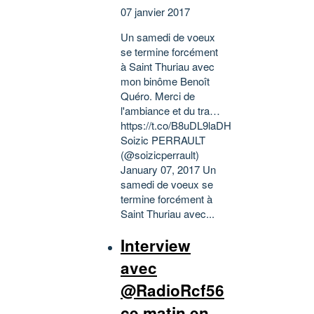
07 janvier 2017
Un samedi de voeux
se termine forcément
à Saint Thuriau avec
mon binôme Benoît
Quéro. Merci de
l'ambiance et du tra…
https://t.co/B8uDL9laDH
Soizic PERRAULT
(@soizicperrault)
January 07, 2017 Un
samedi de voeux se
termine forcément à
Saint Thuriau avec...
Interview
avec
@RadioRcf56
ce matin en