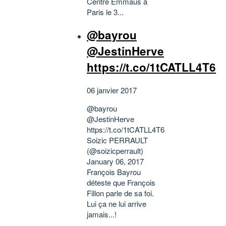
Centre Emmaüs à
Paris le 3...
@bayrou
@JestinHerve
https://t.co/1tCATLL4T6
06 janvier 2017
@bayrou
@JestinHerve
https://t.co/1tCATLL4T6
Soizic PERRAULT
(@soizicperrault)
January 06, 2017
François Bayrou
déteste que François
Fillon parle de sa foi.
Lui ça ne lui arrive
jamais...!