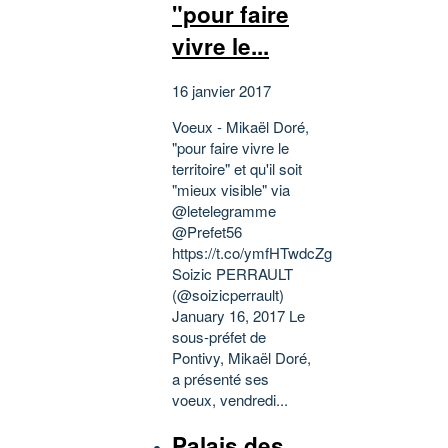
"pour faire
vivre le...
16 janvier 2017
Voeux - Mikaël Doré,
"pour faire vivre le
territoire" et qu'il soit
"mieux visible" via
@letelegramme
@Prefet56
https://t.co/ymfHTwdcZg
Soizic PERRAULT
(@soizicperrault)
January 16, 2017 Le
sous-préfet de
Pontivy, Mikaël Doré,
a présenté ses
voeux, vendredi...
Palais des