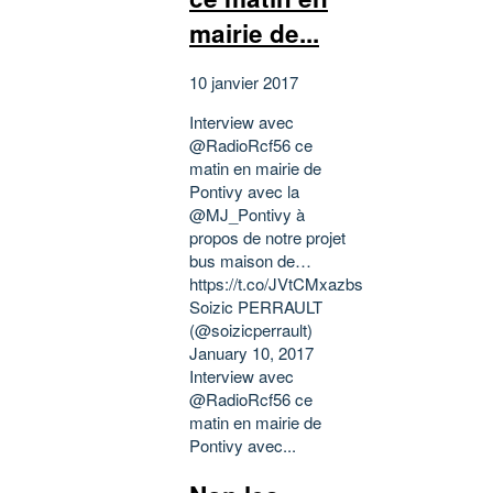
mairie de...
10 janvier 2017
Interview avec
@RadioRcf56 ce
matin en mairie de
Pontivy avec la
@MJ_Pontivy à
propos de notre projet
bus maison de…
https://t.co/JVtCMxazbs
Soizic PERRAULT
(@soizicperrault)
January 10, 2017
Interview avec
@RadioRcf56 ce
matin en mairie de
Pontivy avec...