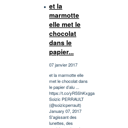
et la
marmotte
elle met le
chocolat
dans le
papier...
07 janvier 2017
et la marmotte elle
met le chocolat dans
le papier d’alu ...
https://t.co/yR5ShKxgga
Soizic PERRAULT
(@soizicperrault)
January 07, 2017
S'agissant des
lunettes, des