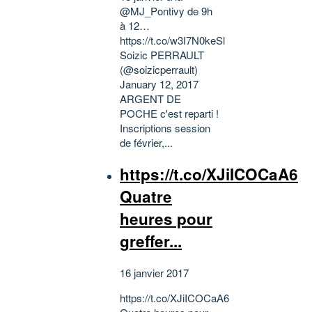
@MJ_Pontivy de 9h
à 12…
https://t.co/w3I7N0keSl
Soizic PERRAULT
(@soizicperrault)
January 12, 2017
ARGENT DE
POCHE c'est reparti !
Inscriptions session
de février,...
https://t.co/XJiICOCaA6
Quatre
heures pour
greffer...
16 janvier 2017
https://t.co/XJiICOCaA6