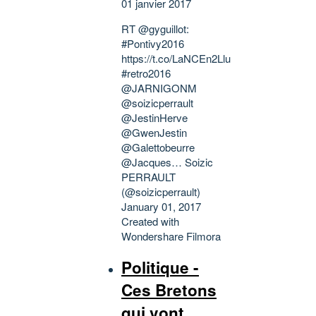
01 janvier 2017
RT @gyguillot:
#Pontivy2016
https://t.co/LaNCEn2Llu
#retro2016
@JARNIGONM
@soizicperrault
@JestinHerve
@GwenJestin
@Galettobeurre
@Jacques… Soizic
PERRAULT
(@soizicperrault)
January 01, 2017
Created with
Wondershare Filmora
Politique -
Ces Bretons
qui vont