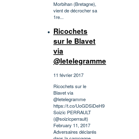
Morbihan (Bretagne),
vient de décrocher sa
1re...
Ricochets
sur le Blavet
via
@letelegramme
11 février 2017
Ricochets sur le
Blavet via
@letelegramme
https://t.co/UoGDSiDeH9
Soizic PERRAULT
(@soizicperrault)
February 11, 2017
Adversaires déclarés
dans la campagne