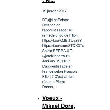
19 janvier 2017
RT @LesEchos:
Relance de
l'apprentissage : le
remède choc de Fillon
https://t.co/kMEtTUez9Y
https://t.co/smmZTOK3Tx
Soizic PERRAULT
(@soizicperrault)
January 19, 2017
L'apprentissage en
France selon François
Fillon ? C'est simple,
résume Pierre
Danon,...
Voeux -
Mikaël Doré,