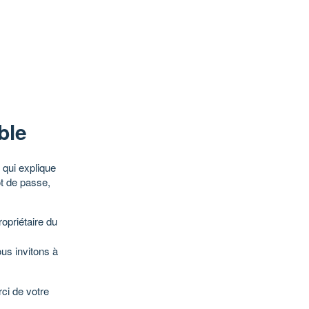
ble
qui explique
ot de passe,
opriétaire du
ous invitons à
ci de votre