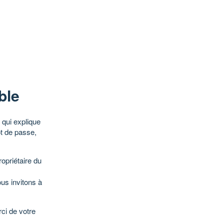
ble
qui explique
ot de passe,
opriétaire du
ous invitons à
ci de votre