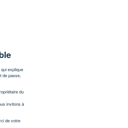
ble
qui explique
ot de passe,
opriétaire du
ous invitons à
ci de votre