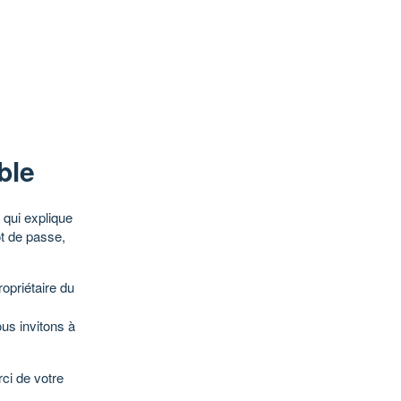
ble
qui explique
ot de passe,
opriétaire du
ous invitons à
ci de votre