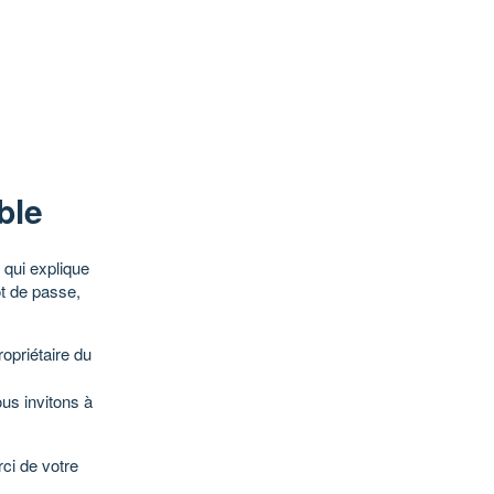
ble
qui explique
ot de passe,
opriétaire du
ous invitons à
ci de votre