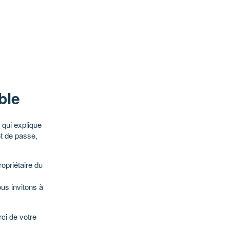
ble
qui explique
ot de passe,
opriétaire du
ous invitons à
ci de votre