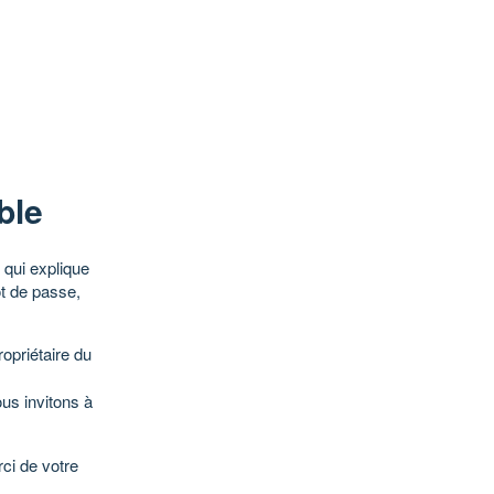
ble
qui explique
ot de passe,
opriétaire du
ous invitons à
ci de votre