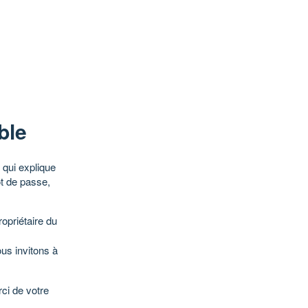
ble
qui explique
ot de passe,
opriétaire du
ous invitons à
ci de votre