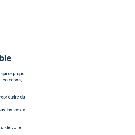
ble
qui explique
ot de passe,
opriétaire du
ous invitons à
ci de votre