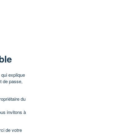
ble
qui explique
ot de passe,
opriétaire du
ous invitons à
ci de votre