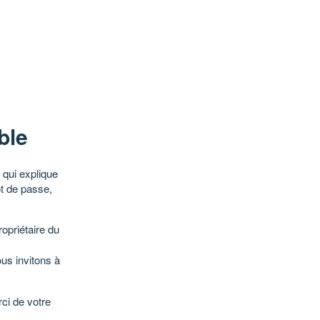
ble
qui explique
ot de passe,
opriétaire du
ous invitons à
ci de votre