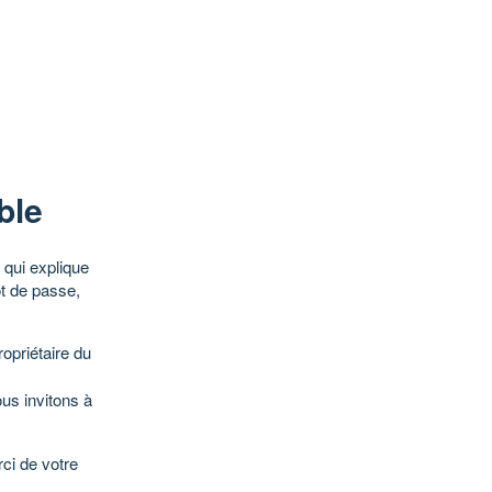
ble
qui explique
ot de passe,
opriétaire du
ous invitons à
ci de votre