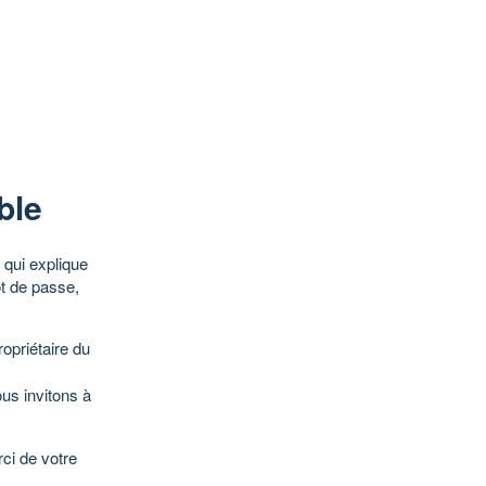
ble
qui explique
ot de passe,
opriétaire du
ous invitons à
ci de votre